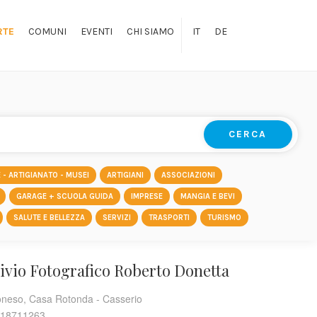
RTE
COMUNI
EVENTI
CHI SIAMO
IT
DE
CERCA
 - ARTIGIANATO - MUSEI
ARTIGIANI
ASSOCIAZIONI
GARAGE + SCUOLA GUIDA
IMPRESE
MANGIA E BEVI
SALUTE E BELLEZZA
SERVIZI
TRASPORTI
TURISMO
ivio Fotografico Roberto Donetta
neso, Casa Rotonda - Casserio
18711263