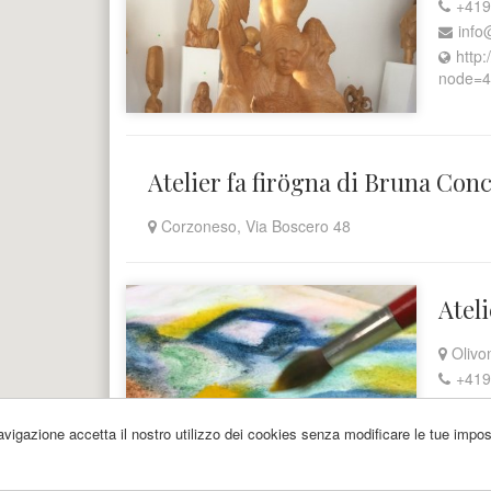
+419
info
http:
node=4
Atelier fa firögna di Bruna Con
Corzoneso, Via Boscero 48
Atel
Olivo
+419
arte
www.b
 navigazione accetta il nostro utilizzo dei cookies senza modificare le tue impos