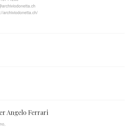
@archiviodonetta.ch
://archiviodonetta.ch/
ier Angelo Ferrari
no,