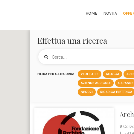
HOME
NOVITÀ
OFFE
Effettua una ricerca
FILTRA PER CATEGORIA:
VEDI TUTTE
ALLOGGI
ARTE
AZIENDE AGRICOLE
CAPANNE
NEGOZI
RICARICA ELETTRICA
Arch
Corzo
+419