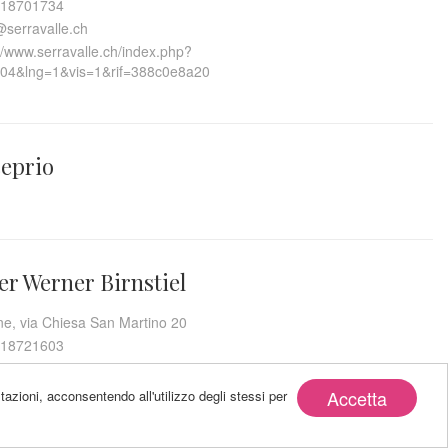
18701734
@serravalle.ch
//www.serravalle.ch/index.php?
04&lng=1&vis=1&rif=388c0e8a20
ceprio
ier Werner Birnstiel
ne, via Chiesa San Martino 20
18721603
@birnstiel.ch
irnstiel.ch
Accetta
tazioni, acconsentendo all'utilizzo degli stessi per