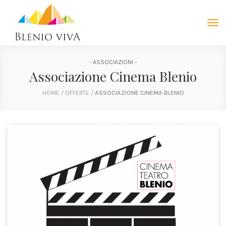
Tog
navi
- ASSOCIAZIONI -
Associazione Cinema Blenio
HOME
/
OFFERTE
/
ASSOCIAZIONE CINEMA BLENIO