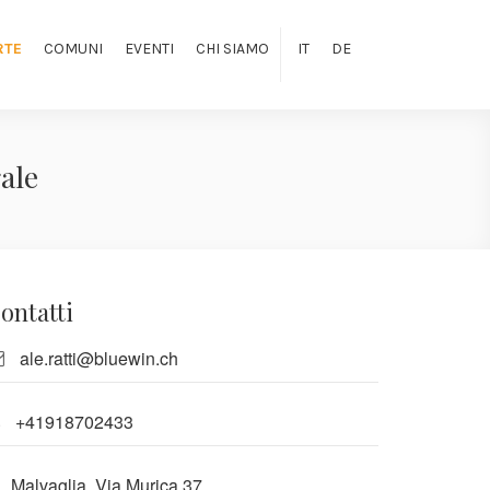
RTE
COMUNI
EVENTI
CHI SIAMO
IT
DE
ale
ontatti
ale.ratti@bluewin.ch
+41918702433
Malvaglia, Via Murica 37