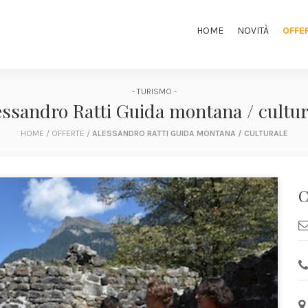
HOME
NOVITÀ
OFFE
- TURISMO -
essandro Ratti Guida montana / cultur
HOME
/
OFFERTE
/
ALESSANDRO RATTI GUIDA MONTANA / CULTURALE
C