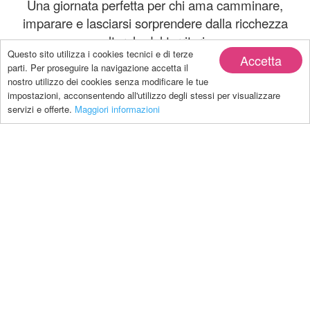
Una giornata perfetta per chi ama camminare,
imparare e lasciarsi sorprendere dalla ricchezza
culturale del territorio.
Questo sito utilizza i cookies tecnici e di terze
Accetta
parti. Per proseguire la navigazione accetta il
📌
Dettagli pratici
nostro utilizzo dei cookies senza modificare le tue
impostazioni, acconsentendo all'utilizzo degli stessi per visualizzare
Data:
Domenica 21 giugno
servizi e offerte.
Maggiori informazioni
Ritrovo:
ore 9:00 – Posteggio Impianti di risalita del
Nara, Leontica
Lunghezza percorso:
10 km A/R
Costo:
CHF 35.– (da versare tramite bonifico)
Iscrizioni entro:
Domenica 14 giugno
Info e prenotazioni:
Le Guide di Patty
patrizia.perencin@hotmail.com