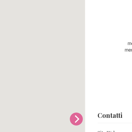
m
mer
Contatti