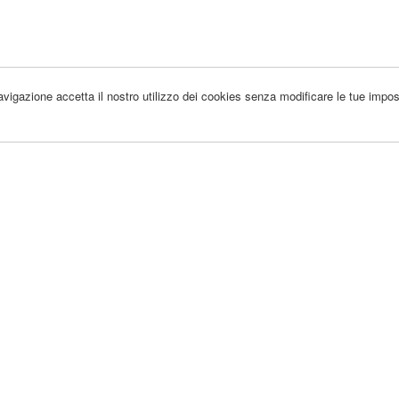
 navigazione accetta il nostro utilizzo dei cookies senza modificare le tue impos
BLENIO VIVA
BLENIOVIVA@GMAIL.COM