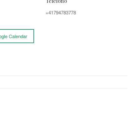
Telefono
+41794783778
ogle Calendar