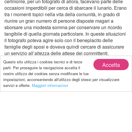
cerimonie, per un fotografo di allora, facevano parte delle
occasioni imperdibili per cerca di sbarcare il lunario. Erano
tra i momenti topici nella vita della comunità, in grado di
riunire un gran numero di persone disposte magari a
sborsare una modesta somma per conservare un ricordo
tangibile di quella giornata particolare. In queste situazioni
il fotografo poteva agire solo con il beneplacito delle
famiglie degli sposi e doveva quindi cercare di assicurare
un servizio all’altezza delle attese dei committenti.
Nascono così immagini che conferma la maestria di
Questo sito utilizza i cookies tecnici e di terze
Accetta
Donetta nel disporre i suoi soggetti, preziose testimonianze
parti. Per proseguire la navigazione accetta il
di tipo etnografico e socioeconomico sul divario tra
nostro utilizzo dei cookies senza modificare le tue
ricchezza e povertà, in una circostanza in cui tutti
impostazioni, acconsentendo all'utilizzo degli stessi per visualizzare
puntavano ad apparire nella loro miglior veste: quella del
servizi e offerte.
Maggiori informazioni
«dì di festa».
Alla trentina d’immagini scattate da Roberto Donetta
presenti in mostra, foto di gruppo, di coppie e anche quelle
realizzate in occasione di un rarissimo (per l’epoca) 50.
anniversario di nozze, si sommano quindi, al primo piano
della Casa Rotonda, alcuni tesori provenienti dal