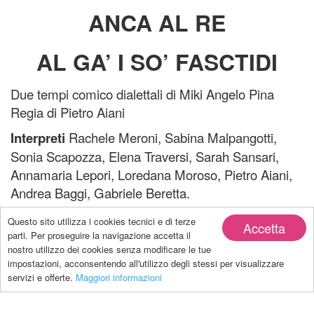
ANCA AL RE
AL GA’ I SO’ FASCTIDI
Due tempi comico dialettali di Miki Angelo Pina
Regia di Pietro Aiani
Interpreti
Rachele Meroni, Sabina Malpangotti,
Sonia Scapozza, Elena Traversi, Sarah Sansari,
Annamaria Lepori, Loredana Moroso, Pietro Aiani,
Andrea Baggi, Gabriele Beretta.
Prezzi d’entrata
Adulti Fr. 20.– AVS Fr. 15.–
Questo sito utilizza i cookies tecnici e di terze
Accetta
Ragazzi fino a 14 anni Fr. 10.–
parti. Per proseguire la navigazione accetta il
nostro utilizzo dei cookies senza modificare le tue
con la collaborazione Associazione Amici del
impostazioni, acconsentendo all'utilizzo degli stessi per visualizzare
servizi e offerte.
Maggiori informazioni
Castello di Serravalle
Posti limitati
Riservazione
+41763373007