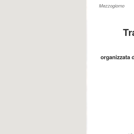
Mezzogiorno
Tr
organizzata 